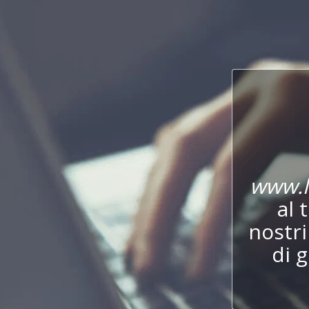
www.l
al 
nostr
di 