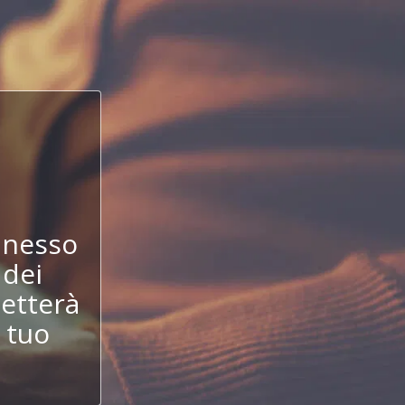
!
nnesso
 dei
etterà
 tuo